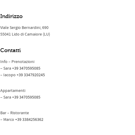
Indirizzo
Viale Sergio Bernardini, 690
55041 Lido di Camaiore (LU)
Contatti
Info – Prenotazioni
– Sara
+39 3470595085
– Iacopo
+39 3347920245
Appartamenti
– Sara
+39 3470595085
Bar – Ristorante
– Marco
+39
3384256362