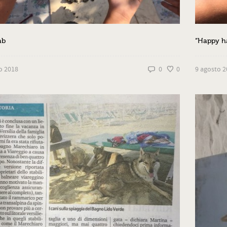
ab
“Happy ha
o 2018
0
0
9 agosto 