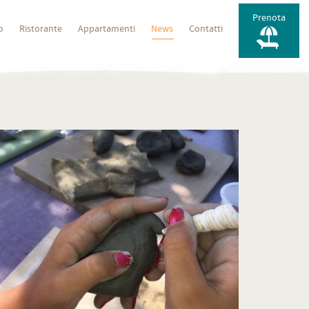
Prenota
do
Ristorante
Appartamenti
News
Contatti