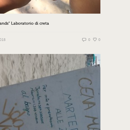
nds” Laboratorio di creta
2018
0
0